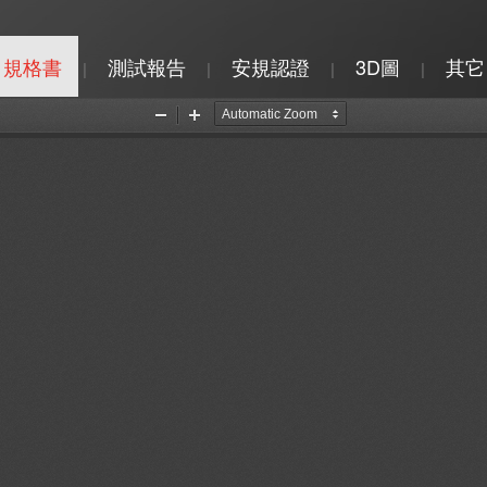
規格書
測試報告
安規認證
3D圖
其它
|
|
|
|