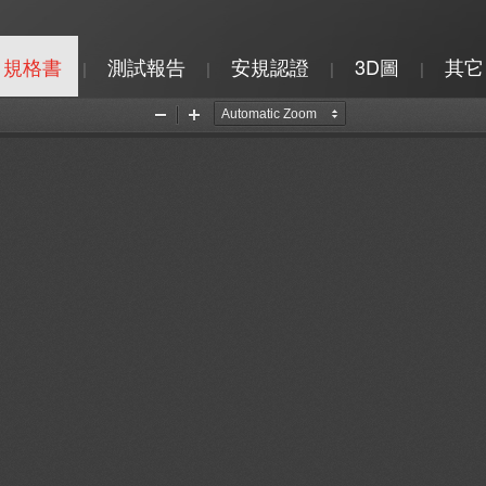
規格書
測試報告
安規認證
3D圖
其它
|
|
|
|